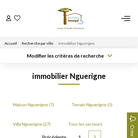
ACCUEIL
Accueil
Recherche par ville
immobilier Nguerigne
NOS BIENS
Modifier les critères de recherche
Type de
Localisation
Type de bien
transaction
Acheter
Localisation
Sélectionnez...
VENDRE UN BIEN
immobilier Nguerigne
Rayon
Surface min
Budget max
DÉPOSEZ VOTRE RECHERCHE
Créer une
Plus de critères
alerte
NOUS REJOINDRE
Maison Nguerigne (7)
Terrain Nguerigne (5)
CONTACT
Villa Nguerigne (27)
Tous les secteurs
EN
Précédente
1
2