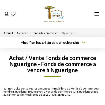
ACCUEIL
Accueil
A vendre
Fonds de commerce
Nguerigne
NOS BIENS
Modifier les critères de recherche
Type de
Localisation
Type de bien
transaction
Acheter
Localisation
Sélectionnez...
VENDRE UN BIEN
Achat / Vente Fonds de commerce
Rayon
Surface min
Budget max
Nguerigne - Fonds de commerce a
DÉPOSEZ VOTRE RECHERCHE
vendre à Nguerigne
Créer une
Plus de critères
alerte
NOUS REJOINDRE
Sur notre site consultez les annonces immobilière de Fonds de commerce à
vendre Nguerigne. Trouvez votre Fonds de commerce sur Nguerigne grâce
CONTACT
aux annonces immobilières de SELECTION SENEGAL.
EN