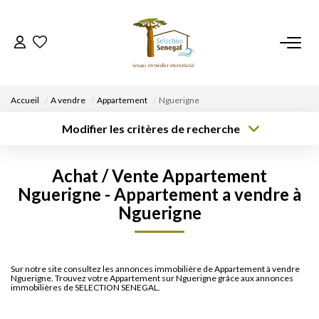
ACCUEIL
Accueil
A vendre
Appartement
Nguerigne
NOS BIENS
Modifier les critères de recherche
Type de
Localisation
Type de bien
transaction
Acheter
Localisation
Sélectionnez...
VENDRE UN BIEN
Achat / Vente Appartement
Rayon
Surface min
Budget max
Nguerigne - Appartement a vendre à
DÉPOSEZ VOTRE RECHERCHE
Nguerigne
Créer une
Plus de critères
alerte
NOUS REJOINDRE
Sur notre site consultez les annonces immobilière de Appartement à vendre
Nguerigne. Trouvez votre Appartement sur Nguerigne grâce aux annonces
CONTACT
immobilières de SELECTION SENEGAL.
EN