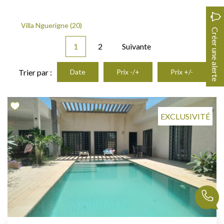
Villa Nguerigne (20)
Créer une alerte
1
2
Suivante
Trier par :
Date
Prix -/+
Prix +/-
EXCLUSIVITÉ