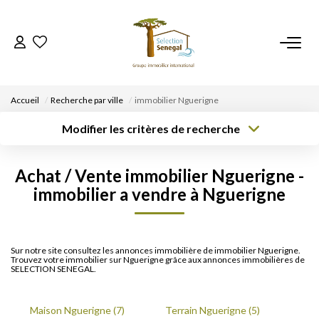
ACCUEIL
Accueil
Recherche par ville
immobilier Nguerigne
NOS BIENS
Modifier les critères de recherche
Type de
Localisation
Type de bien
transaction
Acheter
Localisation
Sélectionnez...
VENDRE UN BIEN
Achat / Vente immobilier Nguerigne -
Rayon
Surface min
Budget max
immobilier a vendre à Nguerigne
DÉPOSEZ VOTRE RECHERCHE
Créer une
Plus de critères
alerte
NOUS REJOINDRE
Sur notre site consultez les annonces immobilière de immobilier Nguerigne.
Trouvez votre immobilier sur Nguerigne grâce aux annonces immobilières de
SELECTION SENEGAL.
CONTACT
Maison Nguerigne (7)
Terrain Nguerigne (5)
EN