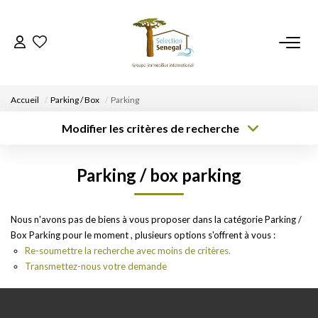
ACCUEIL
Accueil
Parking / Box
Parking
NOS BIENS
Modifier les critères de recherche
Type de
Localisation
Type de bien
transaction
Acheter
Localisation
Sélectionnez...
VENDRE UN BIEN
Parking / box parking
Rayon
Surface min
Budget max
DÉPOSEZ VOTRE RECHERCHE
Créer une
Nous n'avons pas de biens à vous proposer dans la catégorie Parking /
Plus de critères
alerte
Box Parking pour le moment , plusieurs options s'offrent à vous :
NOUS REJOINDRE
Re-soumettre la recherche avec moins de critères.
Transmettez-nous votre demande
CONTACT
EN