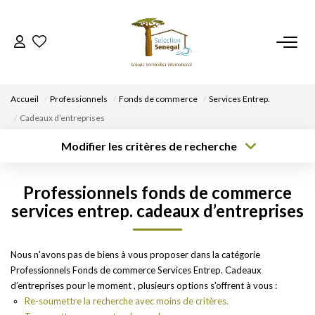
ACCUEIL
Accueil
Professionnels
Fonds de commerce
Services Entrep.
NOS BIENS
Cadeaux d’entreprises
Modifier les critères de recherche
VENDRE UN BIEN
Type de
Localisation
Type de bien
transaction
Acheter
Localisation
Sélectionnez...
Professionnels fonds de commerce
DÉPOSEZ VOTRE RECHERCHE
Rayon
Surface min
Budget max
services entrep. cadeaux d’entreprises
Créer une
NOUS REJOINDRE
Plus de critères
alerte
Nous n'avons pas de biens à vous proposer dans la catégorie
Professionnels Fonds de commerce Services Entrep. Cadeaux
CONTACT
d’entreprises pour le moment , plusieurs options s'offrent à vous :
Re-soumettre la recherche avec moins de critères.
EN