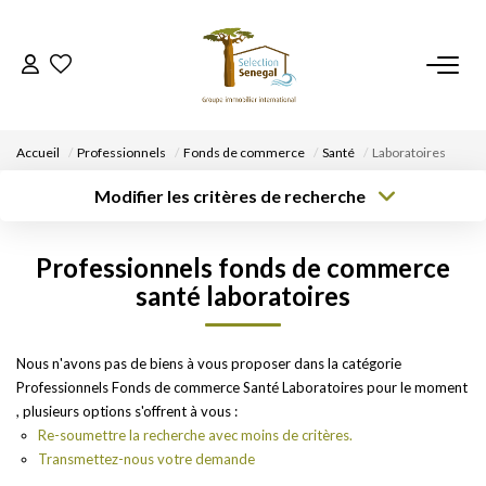
ACCUEIL
Accueil
Professionnels
Fonds de commerce
Santé
Laboratoires
NOS BIENS
Modifier les critères de recherche
Type de
Localisation
Type de bien
transaction
Acheter
Localisation
Sélectionnez...
VENDRE UN BIEN
Professionnels fonds de commerce
Rayon
Surface min
Budget max
santé laboratoires
DÉPOSEZ VOTRE RECHERCHE
Créer une
Plus de critères
alerte
Nous n'avons pas de biens à vous proposer dans la catégorie
NOUS REJOINDRE
Professionnels Fonds de commerce Santé Laboratoires pour le moment
, plusieurs options s'offrent à vous :
CONTACT
Re-soumettre la recherche avec moins de critères.
Transmettez-nous votre demande
EN