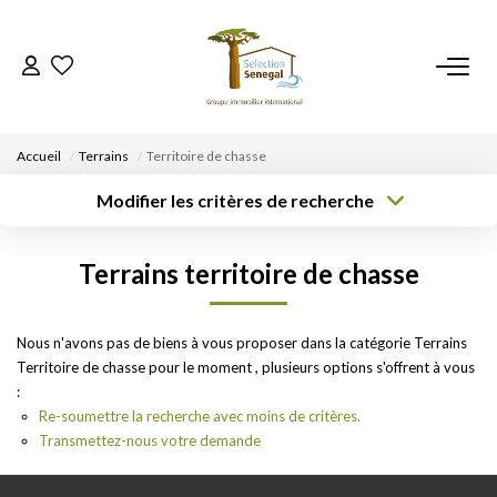
ACCUEIL
Accueil
Terrains
Territoire de chasse
NOS BIENS
Modifier les critères de recherche
Surface min
VENDRE UN BIEN
Localisation
Type de bien
Type de
Terrains territoire de chasse
transaction
Rayon
Budget max
Plus de critères
DÉPOSEZ VOTRE RECHERCHE
Créer une
Nous n'avons pas de biens à vous proposer dans la catégorie Terrains
alerte
Territoire de chasse pour le moment , plusieurs options s'offrent à vous
NOUS REJOINDRE
:
Re-soumettre la recherche avec moins de critères.
Transmettez-nous votre demande
CONTACT
EN