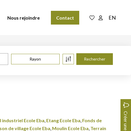
EN
Nous rejoindre
Contact
Rayon
Créer une alerte
 industriel Ecole Eba
,
Etang Ecole Eba
,
Fonds de
on de village Ecole Eba
,
Moulin Ecole Eba
,
Terrain