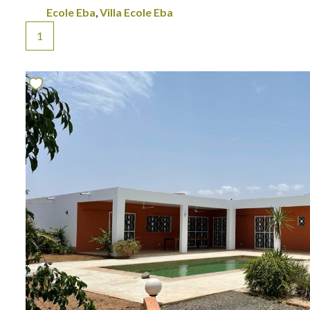
Ecole Eba
,
Villa Ecole Eba
1