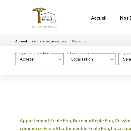
Accueil
Nos 
Accueil
Recherche par secteur
Résultats
Type de transaction
Localisation
Type 
Acheter
Localisation
Séle
Appartement Ecole Eba
,
Bureaux Ecole Eba
,
Cession
commerce Ecole Eba
,
Immeuble Ecole Eba
,
Local co