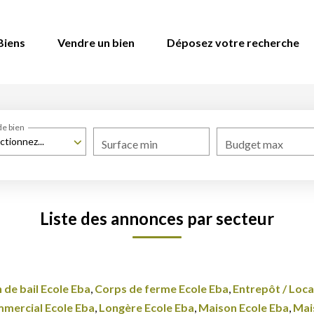
Biens
Vendre un bien
Déposez votre recherche
de bien
ctionnez...
Surface min
Budget max
Liste des annonces par secteur
 de bail Ecole Eba
,
Corps de ferme Ecole Eba
,
Entrepôt / Local
mmercial Ecole Eba
,
Longère Ecole Eba
,
Maison Ecole Eba
,
Mais