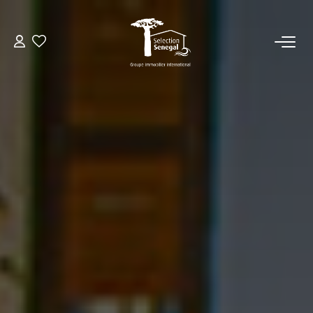
ACCUEIL
NOS BIENS
VENDRE UN BIEN
DÉPOSEZ VOTRE RECHERCHE
NOUS REJOINDRE
CONTACT
EN