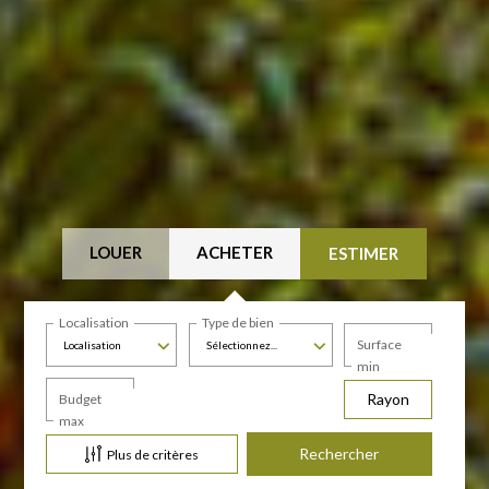
LOUER
ACHETER
ESTIMER
Localisation
Type de bien
Surface
Localisation
Sélectionnez...
min
Rayon
Budget
max
Plus de critères