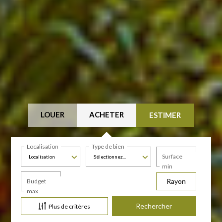
LOUER
ACHETER
ESTIMER
Localisation
Type de bien
Surface
Localisation
Sélectionnez...
min
Rayon
Budget
max
Plus de critères