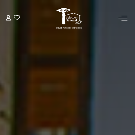
ACCUEIL
NOS BIENS
VENDRE UN BIEN
DÉPOSEZ VOTRE RECHERCHE
NOUS REJOINDRE
CONTACT
EN