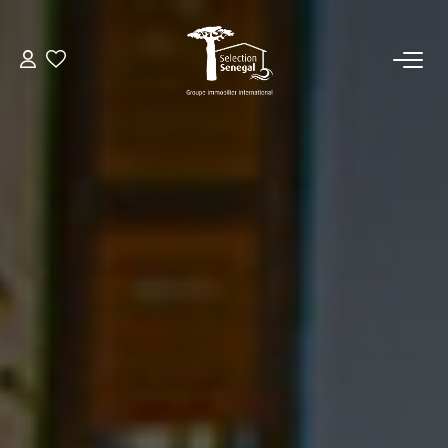
ACCUEIL
NOS BIENS
VENDRE UN BIEN
DÉPOSEZ VOTRE RECHERCHE
NOUS REJOINDRE
CONTACT
EN