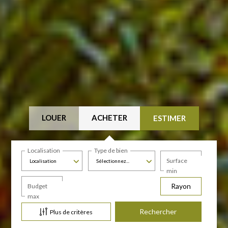
LOUER
ACHETER
ESTIMER
Localisation
Type de bien
Surface
Localisation
Sélectionnez...
min
Rayon
Budget
max
Plus de critères