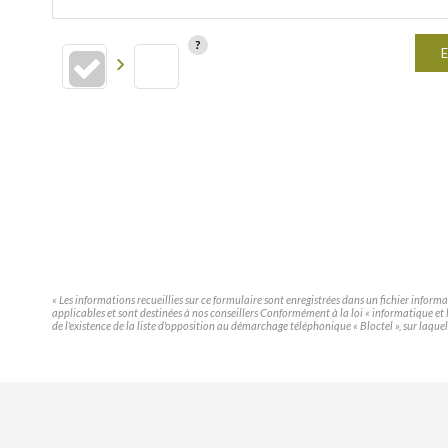
E
« Les informations recueillies sur ce formulaire sont enregistrées dans un fichier infor
applicables et sont destinées à nos conseillers Conformément à la loi « informatique e
de l'existence de la liste d'opposition au démarchage téléphonique « Bloctel », sur laquel