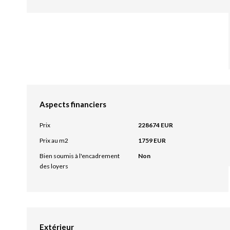
Aspects financiers
Prix
228674 EUR
Prix au m2
1759 EUR
Bien soumis à l'encadrement
Non
des loyers
Extérieur