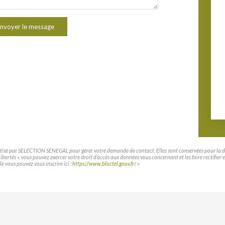
nvoyer le message
matisé par SELECTION SENEGAL pour gérer votre demande de contact. Elles sont conservées pour la duré
t libertés », vous pouvez exercer votre droit d'accès aux données vous concernant et les faire rec
le vous pouvez vous inscrire ici :
https://www.bloctel.gouv.fr/
»