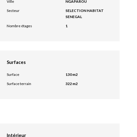
Ville
NGAPAROU
Secteur
SELECTION HABITAT
SENEGAL
Nombre étages
1
Surfaces
Surface
130 m2
Surface terrain
322 m2
Intérieur