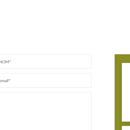
NOM*
email*