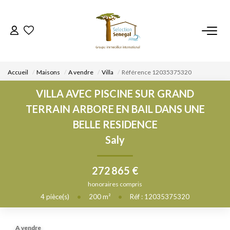
ACCUEIL
Accueil
Maisons
A vendre
Villa
Référence 12035375320
NOS BIENS
VILLA AVEC PISCINE SUR GRAND
TERRAIN ARBORE EN BAIL DANS UNE
VENDRE UN BIEN
BELLE RESIDENCE
Saly
DÉPOSEZ VOTRE RECHERCHE
272 865 €
NOUS REJOINDRE
honoraires compris
4
pièce(s)
•
200
m²
•
Réf : 12035375320
CONTACT
EN
A vendre