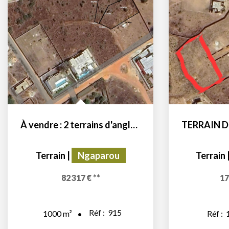
À vendre : 2 terrains d'angle de 1000 m² chacun, situés...
Terrain
|
Ngaparou
Terrain
82 317 €
**
17
Réf :
915
1000
m²
Réf :