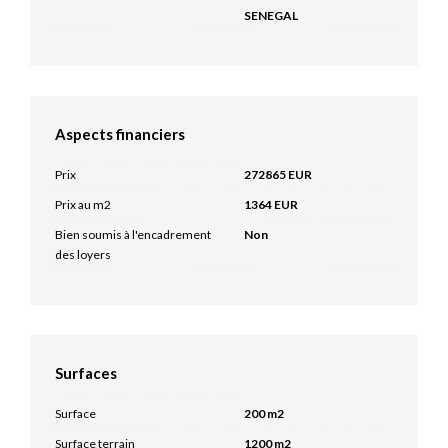
SENEGAL
Aspects financiers
Prix
272865 EUR
Prix au m2
1364 EUR
Bien soumis à l'encadrement
Non
des loyers
Surfaces
Surface
200 m2
Surface terrain
1200 m2