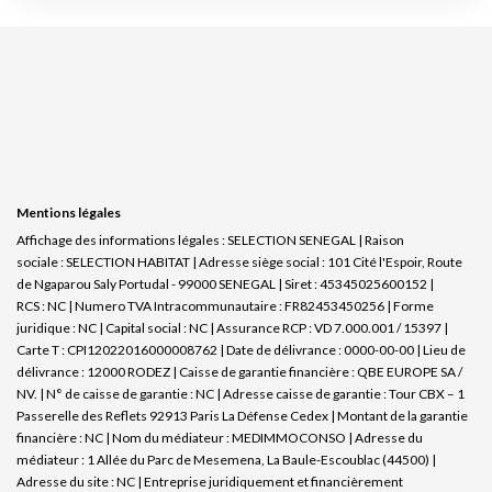
Mentions légales
Affichage des informations légales : SELECTION SENEGAL | Raison
sociale : SELECTION HABITAT | Adresse siège social : 101 Cité l'Espoir, Route
de Ngaparou Saly Portudal - 99000 SENEGAL | Siret : 45345025600152 |
RCS : NC | Numero TVA Intracommunautaire : FR82453450256 | Forme
juridique : NC | Capital social : NC | Assurance RCP : VD 7.000.001 / 15397 |
Carte T : CPI12022016000008762 | Date de délivrance : 0000-00-00 | Lieu de
délivrance : 12000 RODEZ | Caisse de garantie financière : QBE EUROPE SA /
NV. | N° de caisse de garantie : NC | Adresse caisse de garantie : Tour CBX – 1
Passerelle des Reflets 92913 Paris La Défense Cedex | Montant de la garantie
financière : NC | Nom du médiateur : MEDIMMOCONSO | Adresse du
médiateur : 1 Allée du Parc de Mesemena, La Baule-Escoublac (44500) |
Adresse du site : NC |
Entreprise juridiquement et financièrement