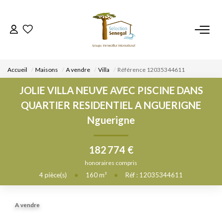
ACCUEIL
Accueil
Maisons
A vendre
Villa
Référence 12035344611
NOS BIENS
JOLIE VILLA NEUVE AVEC PISCINE DANS
QUARTIER RESIDENTIEL A NGUERIGNE
VENDRE UN BIEN
Nguerigne
DÉPOSEZ VOTRE RECHERCHE
182 774 €
honoraires compris
NOUS REJOINDRE
4
pièce(s)
•
160
m²
•
Réf : 12035344611
CONTACT
A vendre
EN