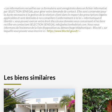
« Les informations recueillies sur ce formulaire sont enregistrées dans un fichier informatisé
par SELECTION SENEGAL pour gérer votre demande de contact. Elles sont conservées pour
la durée nécessaire à la gestion de la relation client dans le respect des prescriptions légales
applicables et sont destinées à nos conseillers Conformément à la loi « informatique et
libertés », vous pouvez exercer votre droit d'accès aux données vous concernant et les faire
rectifier en contactant SELECTION SENEGAL info@selectionhabitat.com. Nous vous
informons de l'existence de la liste d'opposition au démarchage téléphonique « Bloctel », sur
laquelle vous pouvez vous inscrire ici :
https://www.bloctel.gouv.fr/
»
Les biens similaires