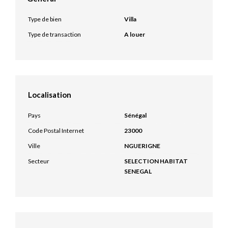
Type de bien
Villa
Type de transaction
A louer
Localisation
Pays
Sénégal
Code Postal Internet
23000
Ville
NGUERIGNE
Secteur
SELECTION HABITAT
SENEGAL