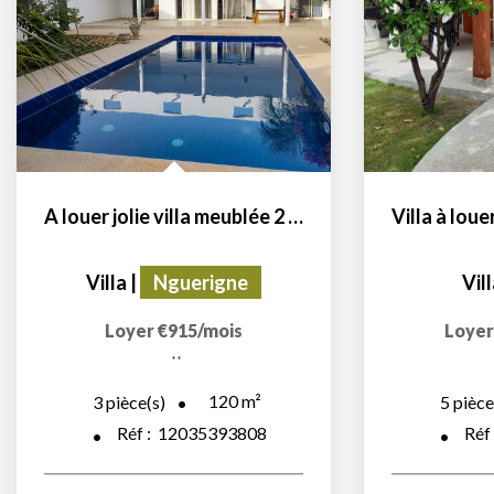
A louer jolie villa meublée 2 chambres avec piscine privée...
Villa
|
Nguerigne
Villa
|
S
Loyer €915/mois
Loyer 2 000 
**
**
120
m²
3
pièce(s)
5
pièce(s)
Réf :
12035393808
Réf :
1201