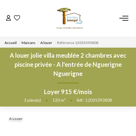
ACCUEIL
Accueil
Maisons
A louer
Référence 12035393808
NOS BIENS
A louer jolie villa meublée 2 chambres avec
piscine privée - A l'entrée de Nguerigne
VENDRE UN BIEN
Nguerigne
DÉPOSEZ VOTRE RECHERCHE
Loyer 915 €/mois
3
pièce(s)
•
120
m²
•
Réf : 12035393808
NOUS REJOINDRE
A Louer
CONTACT
EN