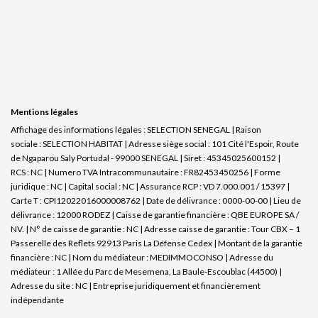
Mentions légales
Affichage des informations légales : SELECTION SENEGAL | Raison
sociale : SELECTION HABITAT | Adresse siège social : 101 Cité l'Espoir, Route
de Ngaparou Saly Portudal - 99000 SENEGAL | Siret : 45345025600152 |
RCS : NC | Numero TVA Intracommunautaire : FR82453450256 | Forme
juridique : NC | Capital social : NC | Assurance RCP : VD 7.000.001 / 15397 |
Carte T : CPI12022016000008762 | Date de délivrance : 0000-00-00 | Lieu de
délivrance : 12000 RODEZ | Caisse de garantie financière : QBE EUROPE SA /
NV. | N° de caisse de garantie : NC | Adresse caisse de garantie : Tour CBX – 1
Passerelle des Reflets 92913 Paris La Défense Cedex | Montant de la garantie
financière : NC | Nom du médiateur : MEDIMMOCONSO | Adresse du
médiateur : 1 Allée du Parc de Mesemena, La Baule-Escoublac (44500) |
Adresse du site : NC |
Entreprise juridiquement et financièrement
indépendante