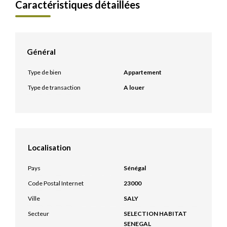
Caractéristiques détaillées
Général
Type de bien
Appartement
Type de transaction
A louer
Localisation
Pays
Sénégal
Code Postal Internet
23000
Ville
SALY
Secteur
SELECTION HABITAT
SENEGAL