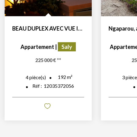
BEAU DUPLEX AVEC VUE IMPRENABLE SUR L'OCEAN EN RÉSIDENCE...
Appartement
|
Saly
Appartem
225 000 €
**
25
192
m²
4
pièce(s)
3
pièce
Réf :
12035372056