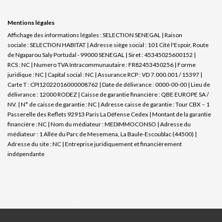
Mentions légales
Affichage des informations légales : SELECTION SENEGAL | Raison
sociale : SELECTION HABITAT | Adresse siège social : 101 Cité l'Espoir, Route
de Ngaparou Saly Portudal - 99000 SENEGAL | Siret : 45345025600152 |
RCS : NC | Numero TVA Intracommunautaire : FR82453450256 | Forme
juridique : NC | Capital social : NC | Assurance RCP : VD 7.000.001 / 15397 |
Carte T : CPI12022016000008762 | Date de délivrance : 0000-00-00 | Lieu de
délivrance : 12000 RODEZ | Caisse de garantie financière : QBE EUROPE SA /
NV. | N° de caisse de garantie : NC | Adresse caisse de garantie : Tour CBX – 1
Passerelle des Reflets 92913 Paris La Défense Cedex | Montant de la garantie
financière : NC | Nom du médiateur : MEDIMMOCONSO | Adresse du
médiateur : 1 Allée du Parc de Mesemena, La Baule-Escoublac (44500) |
Adresse du site : NC |
Entreprise juridiquement et financièrement
indépendante