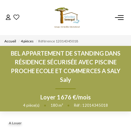
ACCUEIL
Accueil
4 pièces
Référence 12014345018
NOS BIENS
BEL APPARTEMENT DE STANDING DANS
RÉSIDENCE SÉCURISÉE AVEC PISCINE
VENDRE UN BIEN
PROCHE ECOLE ET COMMERCES A SALY
Saly
DÉPOSEZ VOTRE RECHERCHE
Loyer 1 676 €/mois
NOUS REJOINDRE
4
pièce(s)
•
180
m²
•
Réf : 12014345018
CONTACT
A Louer
EN