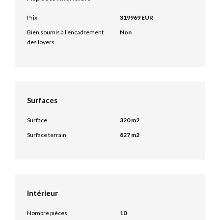
Prix
319969 EUR
Bien soumis à l'encadrement
Non
des loyers
Surfaces
Surface
320 m2
Surface terrain
827 m2
Intérieur
Nombre pièces
10