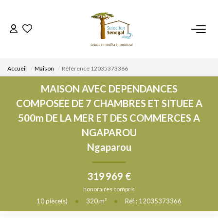
ACCUEIL
Accueil
Maison
Référence 12035373366
NOS BIENS
MAISON AVEC DEPENDANCES
COMPOSEE DE 7 CHAMBRES ET SITUEE A
VENDRE UN BIEN
500m DE LA MER ET DES COMMERCES A
NGAPAROU
DÉPOSEZ VOTRE RECHERCHE
Ngaparou
NOUS REJOINDRE
319 969 €
honoraires compris
CONTACT
10
pièce(s)
•
320
m²
•
Réf : 12035373366
EN