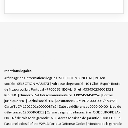
Mentions légales
Affichage des informations légales : SELECTION SENEGAL | Raison
sociale : SELECTION HABITAT | Adresse siège social : 101 Cité l'Espoir, Route
de Ngaparou Saly Portudal - 99000 SENEGAL | Siret : 45345025600152 |
RCS : NC | Numero TVA Intracommunautaire : FR82453450256 | Forme
juridique : NC | Capital social : NC | Assurance RCP : VD 7.000.001 / 15397 |
Carte T : CPI12022016000008762 | Date de délivrance : 0000-00-00 | Lieu de
délivrance : 12000 RODEZ | Caisse de garantie financière : QBE EUROPE SA /
NV. | N° de caisse de garantie : NC | Adresse caisse de garantie : Tour CBX – 1
Passerelle des Reflets 92913 Paris La Défense Cedex | Montant de la garantie