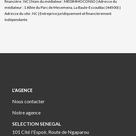
financière : NC | Nom du médiateur : MEDIMMOCONSO | Adresse du
médiateur : 1 Allée du Parc de Mesemena, La Baule-Escoublac (44500) |
Adresse du site : NC |
Entreprise juridiquement et financièrement
indépendante
L'AGENCE
Nous contacter
Notre agence
SELECTION SENEGAL
101 Cité l'Espoir, Route de Ngaparou