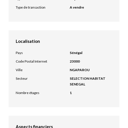
Type de transaction
A vendre
Localisation
Pays
Sénégal
Code Postal Internet
23000
Ville
NGAPAROU
Secteur
SELECTION HABITAT
SENEGAL
Nombre étages
1
Aspects financiers