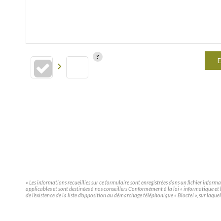
E
« Les informations recueillies sur ce formulaire sont enregistrées dans un fichier infor
applicables et sont destinées à nos conseillers Conformément à la loi « informatique e
de l'existence de la liste d'opposition au démarchage téléphonique « Bloctel », sur laquel