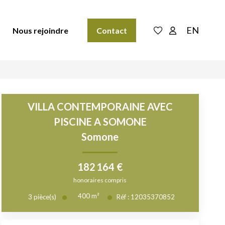
EN
Nous rejoindre
Contact
VILLA CONTEMPORAINE AVEC
PISCINE A SOMONE
Somone
182 164 €
honoraires compris
400
m²
3
pièce(s)
Réf :
12035370852