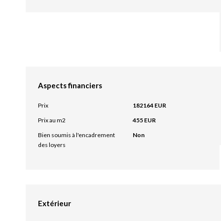
Aspects financiers
Prix
182164 EUR
Prix au m2
455 EUR
Bien soumis à l'encadrement
Non
des loyers
Extérieur