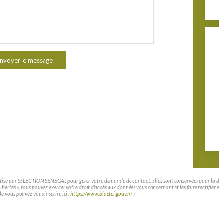
nvoyer le message
matisé par SELECTION SENEGAL pour gérer votre demande de contact. Elles sont conservées pour la duré
t libertés », vous pouvez exercer votre droit d'accès aux données vous concernant et les faire rec
le vous pouvez vous inscrire ici :
https://www.bloctel.gouv.fr/
»