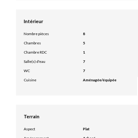
Intérieur
Nombre pièces
8
Chambres
5
Chambre RDC
1
Salle(s) d'eau
7
WC
7
Cuisine
Aménagée/équipée
Terrain
Aspect
Plat