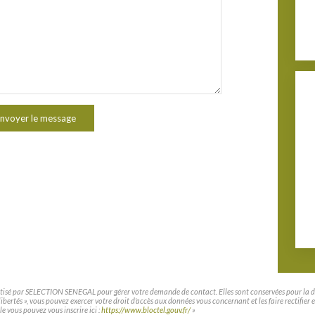
nvoyer le message
matisé par SELECTION SENEGAL pour gérer votre demande de contact. Elles sont conservées pour la duré
t libertés », vous pouvez exercer votre droit d'accès aux données vous concernant et les faire rec
le vous pouvez vous inscrire ici :
https://www.bloctel.gouv.fr/
»