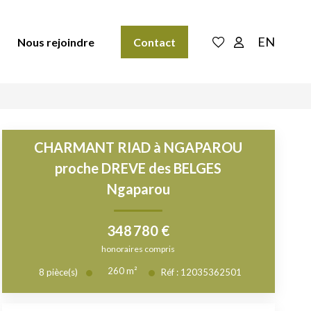
EN
Nous rejoindre
Contact
CHARMANT RIAD à NGAPAROU
proche DREVE des BELGES
Ngaparou
348 780 €
honoraires compris
260
m²
8
pièce(s)
Réf :
12035362501