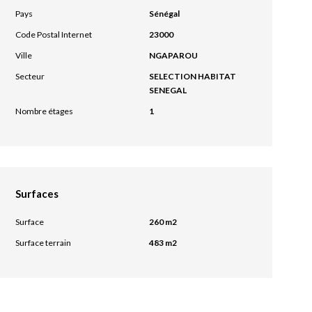
Pays
Sénégal
Code Postal Internet
23000
Ville
NGAPAROU
Secteur
SELECTION HABITAT
SENEGAL
Nombre étages
1
Surfaces
Surface
260 m2
Surface terrain
483 m2