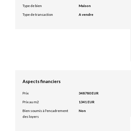
Type de bien
Maison
Type de transaction
A vendre
Aspects financiers
Prix
348780 EUR
Prix au m2
1341 EUR
Bien soumis à l'encadrement
Non
des loyers