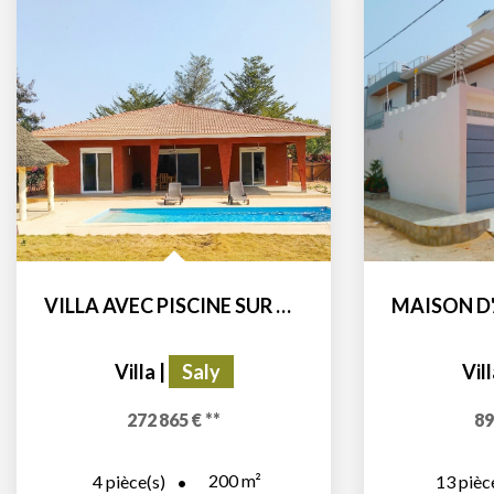
VILLA AVEC PISCINE SUR GRAND TERRAIN ARBORE EN BAIL DANS...
Villa
|
Saly
Vil
272 865 €
**
89
200
m²
4
pièce(s)
13
pièc