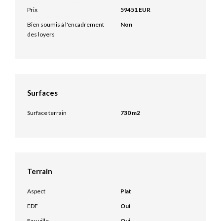
Prix
59451 EUR
Bien soumis à l'encadrement
Non
des loyers
Surfaces
Surface terrain
730 m2
Terrain
Aspect
Plat
EDF
Oui
Eau ville
Oui