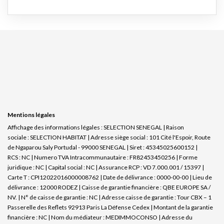
Mentions légales
Affichage des informations légales : SELECTION SENEGAL | Raison
sociale : SELECTION HABITAT | Adresse siège social : 101 Cité l'Espoir, Route
de Ngaparou Saly Portudal - 99000 SENEGAL | Siret : 45345025600152 |
RCS : NC | Numero TVA Intracommunautaire : FR82453450256 | Forme
juridique : NC | Capital social : NC | Assurance RCP : VD 7.000.001 / 15397 |
Carte T : CPI12022016000008762 | Date de délivrance : 0000-00-00 | Lieu de
délivrance : 12000 RODEZ | Caisse de garantie financière : QBE EUROPE SA /
NV. | N° de caisse de garantie : NC | Adresse caisse de garantie : Tour CBX – 1
Passerelle des Reflets 92913 Paris La Défense Cedex | Montant de la garantie
financière : NC | Nom du médiateur : MEDIMMOCONSO | Adresse du