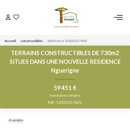
ACCUEIL
Accueil
constructibles
Référence 12035357693
NOS BIENS
TERRAINS CONSTRUCTIBLES DE 730m2
SITUES DANS UNE NOUVELLE RESIDENCE
VENDRE UN BIEN
Nguerigne
DÉPOSEZ VOTRE RECHERCHE
59 451 €
honoraires compris
NOUS REJOINDRE
Réf : 12035357693
CONTACT
A vendre
EN