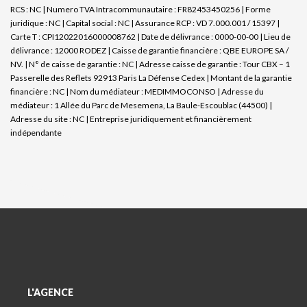
RCS : NC | Numero TVA Intracommunautaire : FR82453450256 | Forme
juridique : NC | Capital social : NC | Assurance RCP : VD 7.000.001 / 15397 |
Carte T : CPI12022016000008762 | Date de délivrance : 0000-00-00 | Lieu de
délivrance : 12000 RODEZ | Caisse de garantie financière : QBE EUROPE SA /
NV. | N° de caisse de garantie : NC | Adresse caisse de garantie : Tour CBX – 1
Passerelle des Reflets 92913 Paris La Défense Cedex | Montant de la garantie
financière : NC | Nom du médiateur : MEDIMMOCONSO | Adresse du
médiateur : 1 Allée du Parc de Mesemena, La Baule-Escoublac (44500) |
Adresse du site : NC |
Entreprise juridiquement et financièrement
indépendante
L'AGENCE