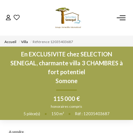
ACCUEIL
Accueil
Villa
Référence 12035403687
NOS BIENS
En EXCLUSIVITE chez SELECTION
SENEGAL, charmante villa 3 CHAMBRES à
VENDRE UN BIEN
fort potentiel
Somone
DÉPOSEZ VOTRE RECHERCHE
115 000 €
NOUS REJOINDRE
honoraires compris
5
pièce(s)
•
150
m²
•
Réf : 12035403687
CONTACT
EN
A vendre