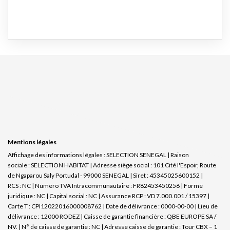
Mentions légales
Affichage des informations légales : SELECTION SENEGAL | Raison
sociale : SELECTION HABITAT | Adresse siège social : 101 Cité l'Espoir, Route
de Ngaparou Saly Portudal - 99000 SENEGAL | Siret : 45345025600152 |
RCS : NC | Numero TVA Intracommunautaire : FR82453450256 | Forme
juridique : NC | Capital social : NC | Assurance RCP : VD 7.000.001 / 15397 |
Carte T : CPI12022016000008762 | Date de délivrance : 0000-00-00 | Lieu de
délivrance : 12000 RODEZ | Caisse de garantie financière : QBE EUROPE SA /
NV. | N° de caisse de garantie : NC | Adresse caisse de garantie : Tour CBX – 1