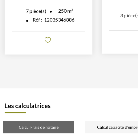
250
m²
7
pièce(s)
3
pièce(
Réf :
12035346886
Les calculatrices
Calcul Frais de notaire
Calcul capacité d'empr