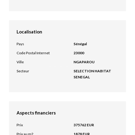
Localisation
Pays
Sénégal
Code Postal Internet
23000
Ville
NGAPAROU
Secteur
SELECTION HABITAT
SENEGAL
Aspects financiers
Prix
375762 EUR
Prix au m2
1878 EUR