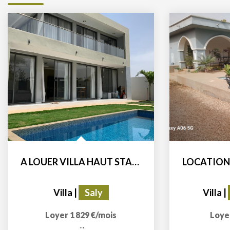
A LOUER VILLA HAUT STANDING MEUBLEE 5 CHAMBRES AVEC PISCINE...
Villa
|
Saly
Villa
|
Loyer 1 829 €/mois
Loye
**