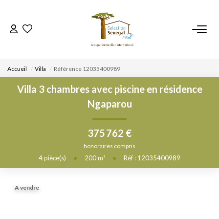
ACCUEIL
Accueil
Villa
Référence 12035400989
NOS BIENS
Villa 3 chambres avec piscine en résidence
Ngaparou
VENDRE UN BIEN
375 762 €
DÉPOSEZ VOTRE RECHERCHE
honoraires compris
4
pièce(s)
•
200
m²
•
Réf : 12035400989
NOUS REJOINDRE
A vendre
CONTACT
EN