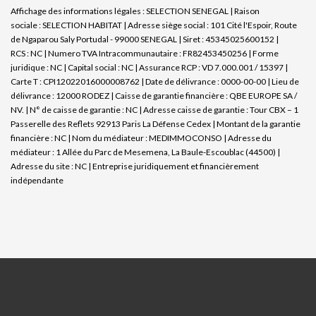
Affichage des informations légales : SELECTION SENEGAL | Raison
sociale : SELECTION HABITAT | Adresse siège social : 101 Cité l'Espoir, Route
de Ngaparou Saly Portudal - 99000 SENEGAL | Siret : 45345025600152 |
RCS : NC | Numero TVA Intracommunautaire : FR82453450256 | Forme
juridique : NC | Capital social : NC | Assurance RCP : VD 7.000.001 / 15397 |
Carte T : CPI12022016000008762 | Date de délivrance : 0000-00-00 | Lieu de
délivrance : 12000 RODEZ | Caisse de garantie financière : QBE EUROPE SA /
NV. | N° de caisse de garantie : NC | Adresse caisse de garantie : Tour CBX – 1
Passerelle des Reflets 92913 Paris La Défense Cedex | Montant de la garantie
financière : NC | Nom du médiateur : MEDIMMOCONSO | Adresse du
médiateur : 1 Allée du Parc de Mesemena, La Baule-Escoublac (44500) |
Adresse du site : NC |
Entreprise juridiquement et financièrement
indépendante