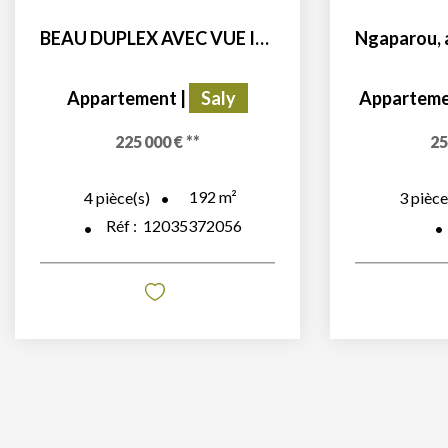
BEAU DUPLEX AVEC VUE IMPRENABLE SUR L'OCEAN EN RÉSIDENCE...
Appartement
|
Saly
Appartem
225 000 €
**
25
192
m²
4
pièce(s)
3
pièce
Réf :
12035372056