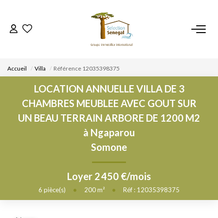
ACCUEIL
Accueil
Villa
Référence 12035398375
NOS BIENS
LOCATION ANNUELLE VILLA DE 3
CHAMBRES MEUBLEE AVEC GOUT SUR
VENDRE UN BIEN
UN BEAU TERRAIN ARBORE DE 1200 M2
à Ngaparou
DÉPOSEZ VOTRE RECHERCHE
Somone
NOUS REJOINDRE
Loyer 2 450 €/mois
6
pièce(s)
•
200
m²
•
Réf : 12035398375
CONTACT
EN