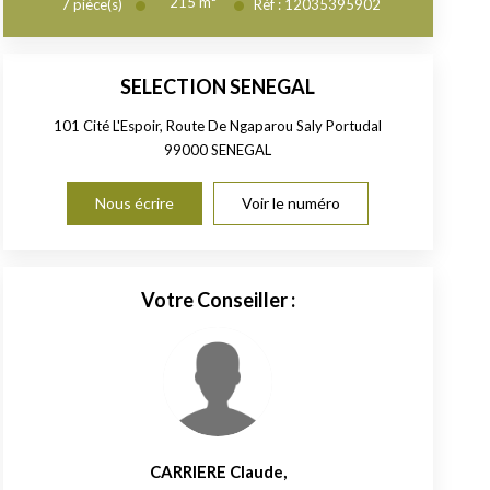
215
m²
7
pièce(s)
Réf :
12035395902
SELECTION SENEGAL
101 Cité L'Espoir, Route De Ngaparou Saly Portudal
99000
SENEGAL
Nous écrire
Voir le numéro
Votre Conseiller :
CARRIERE Claude
,