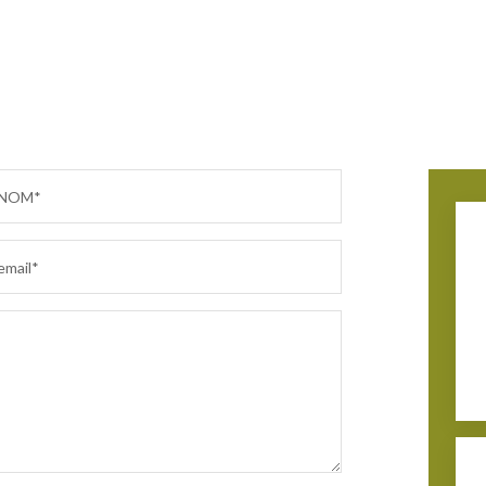
NOM*
email*