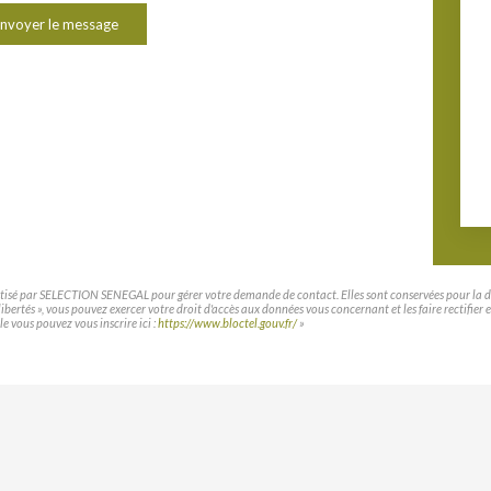
nvoyer le message
matisé par SELECTION SENEGAL pour gérer votre demande de contact. Elles sont conservées pour la duré
t libertés », vous pouvez exercer votre droit d'accès aux données vous concernant et les faire rec
le vous pouvez vous inscrire ici :
https://www.bloctel.gouv.fr/
»