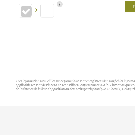
E
« Les informations recueillies sur ce formulaire sont enregistrées dans un fichier infor
applicables et sont destinées à nos conseillers Conformément à la loi « informatique e
de l'existence de la liste d'opposition au démarchage téléphonique « Bloctel », sur laquel