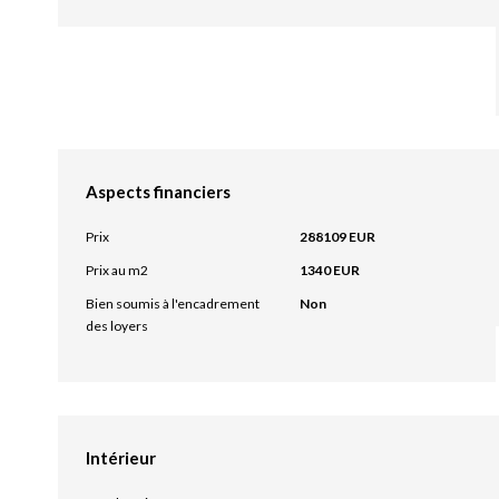
Aspects financiers
Prix
288109 EUR
Prix au m2
1340 EUR
Bien soumis à l'encadrement
Non
des loyers
Intérieur