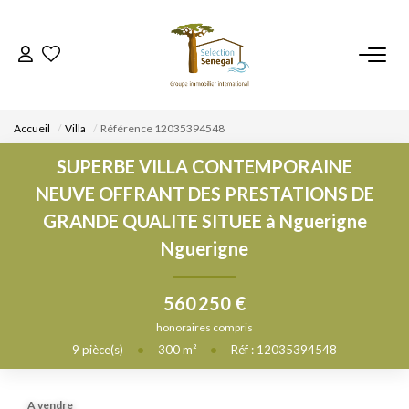
ACCUEIL
Accueil
Villa
Référence 12035394548
NOS BIENS
SUPERBE VILLA CONTEMPORAINE
NEUVE OFFRANT DES PRESTATIONS DE
VENDRE UN BIEN
GRANDE QUALITE SITUEE à Nguerigne
Nguerigne
DÉPOSEZ VOTRE RECHERCHE
560 250 €
NOUS REJOINDRE
honoraires compris
9
pièce(s)
•
300
m²
•
Réf : 12035394548
CONTACT
EN
A vendre