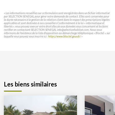
« Les informations recueillies sur ce formulaire sont enregistrées dans un fichier informatisé
par SELECTION SENEGAL pour gérer votre demande de contact. Elles sont conservées pour
la durée nécessaire à la gestion de la relation client dans le respect des prescriptions légales
applicables et sont destinées à nos conseillers Conformément à la loi « informatique et
libertés », vous pouvez exercer votre droit d'accès aux données vous concernant et les faire
rectifier en contactant SELECTION SENEGAL info@selectionhabitat.com. Nous vous
informons de l'existence de la liste d'opposition au démarchage téléphonique « Bloctel », sur
laquelle vous pouvez vous inscrire ici :
https://www.bloctel.gouv.fr/
»
Les biens similaires