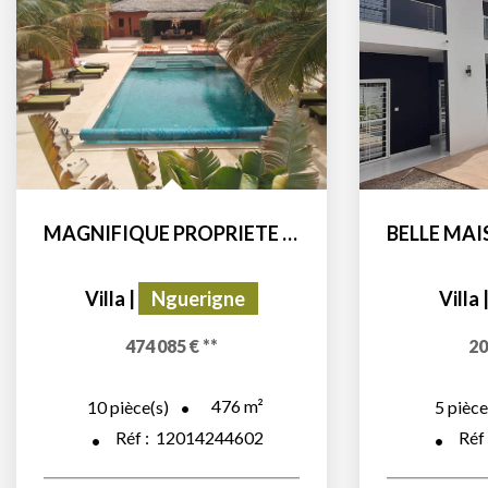
MAGNIFIQUE PROPRIETE SUR UN DOMAINE DE PRES DE 6000m2
Villa
|
Nguerigne
Villa
474 085 €
**
20
476
m²
10
pièce(s)
5
pièce
Réf :
12014244602
Réf