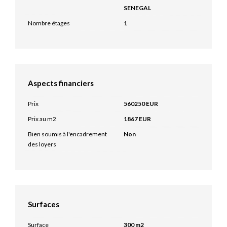
SENEGAL
Nombre étages
1
Aspects financiers
Prix
560250 EUR
Prix au m2
1867 EUR
Bien soumis à l'encadrement
Non
des loyers
Surfaces
Surface
300 m2