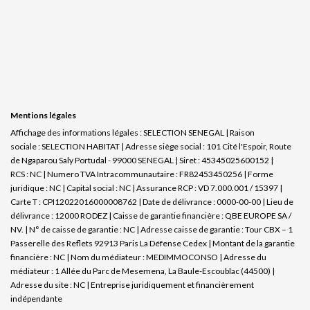
Mentions légales
Affichage des informations légales : SELECTION SENEGAL | Raison
sociale : SELECTION HABITAT | Adresse siège social : 101 Cité l'Espoir, Route
de Ngaparou Saly Portudal - 99000 SENEGAL | Siret : 45345025600152 |
RCS : NC | Numero TVA Intracommunautaire : FR82453450256 | Forme
juridique : NC | Capital social : NC | Assurance RCP : VD 7.000.001 / 15397 |
Carte T : CPI12022016000008762 | Date de délivrance : 0000-00-00 | Lieu de
délivrance : 12000 RODEZ | Caisse de garantie financière : QBE EUROPE SA /
NV. | N° de caisse de garantie : NC | Adresse caisse de garantie : Tour CBX – 1
Passerelle des Reflets 92913 Paris La Défense Cedex | Montant de la garantie
financière : NC | Nom du médiateur : MEDIMMOCONSO | Adresse du
médiateur : 1 Allée du Parc de Mesemena, La Baule-Escoublac (44500) |
Adresse du site : NC |
Entreprise juridiquement et financièrement
indépendante