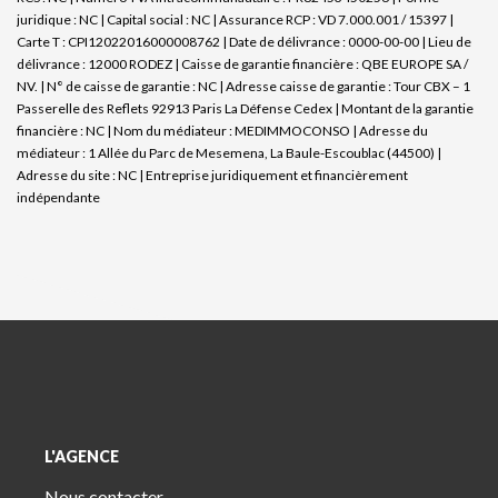
juridique : NC | Capital social : NC | Assurance RCP : VD 7.000.001 / 15397 |
Carte T : CPI12022016000008762 | Date de délivrance : 0000-00-00 | Lieu de
délivrance : 12000 RODEZ | Caisse de garantie financière : QBE EUROPE SA /
NV. | N° de caisse de garantie : NC | Adresse caisse de garantie : Tour CBX – 1
Passerelle des Reflets 92913 Paris La Défense Cedex | Montant de la garantie
financière : NC | Nom du médiateur : MEDIMMOCONSO | Adresse du
médiateur : 1 Allée du Parc de Mesemena, La Baule-Escoublac (44500) |
Adresse du site : NC |
Entreprise juridiquement et financièrement
indépendante
L'AGENCE
Nous contacter