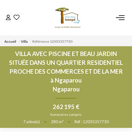
ACCUEIL
Accueil
Villa
Référence 12035357730
NOS BIENS
VILLA AVEC PISCINE ET BEAU JARDIN
SITUÉE DANS UN QUARTIER RESIDENTIEL
VENDRE UN BIEN
PROCHE DES COMMERCES ET DE LA MER
à Ngaparou
DÉPOSEZ VOTRE RECHERCHE
Ngaparou
NOUS REJOINDRE
262 195 €
honoraires compris
CONTACT
7
pièce(s)
•
280
m²
•
Réf : 12035357730
EN