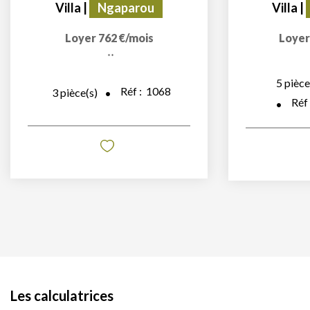
Villa
|
Ngaparou
Villa
|
Loyer 762 €/mois
Loyer
**
5
pièce
Réf :
1068
3
pièce(s)
Réf
Les calculatrices