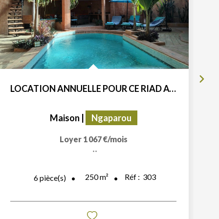
LOCATION ANNUELLE POUR CE RIAD ATYPIQUE AVEC PISCINE SITUE...
Maison
|
Ngaparou
Loyer 1 067 €/mois
**
250
m²
Réf :
303
6
pièce(s)