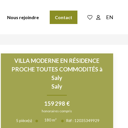
EN
Nous rejoindre
Contact
VILLA MODERNE EN RÉSIDENCE
PROCHE TOUTES COMMODITÉS à
Saly
Saly
159 298 €
honoraires compris
180
m²
5
pièce(s)
Réf :
12035349929