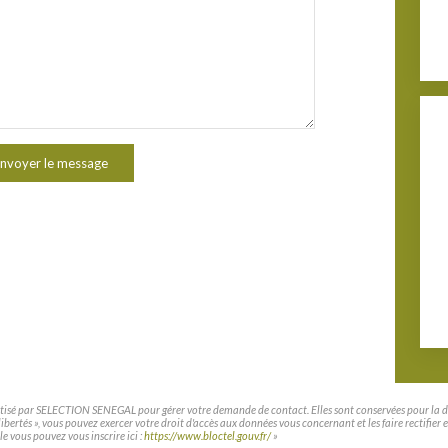
nvoyer le message
matisé par SELECTION SENEGAL pour gérer votre demande de contact. Elles sont conservées pour la duré
t libertés », vous pouvez exercer votre droit d'accès aux données vous concernant et les faire rec
le vous pouvez vous inscrire ici :
https://www.bloctel.gouv.fr/
»