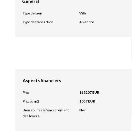
Général
Type de bien
Villa
Type de transaction
A vendre
Aspects financiers
Prix
169207 EUR
Prix au m2
1057 EUR
Bien soumis à l'encadrement
Non
des loyers