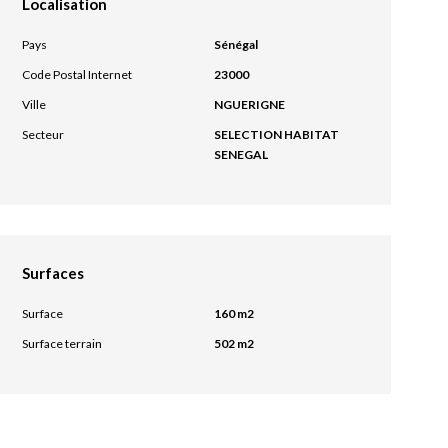
Localisation
Pays
Sénégal
Code Postal Internet
23000
Ville
NGUERIGNE
Secteur
SELECTION HABITAT
SENEGAL
Surfaces
Surface
160 m2
Surface terrain
502 m2