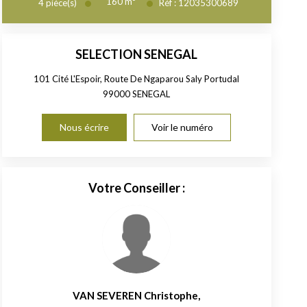
160
m²
4
pièce(s)
Réf :
12035300689
SELECTION SENEGAL
101 Cité L'Espoir, Route De Ngaparou Saly Portudal
99000
SENEGAL
Nous écrire
Voir le numéro
Votre Conseiller :
VAN SEVEREN Christophe
,