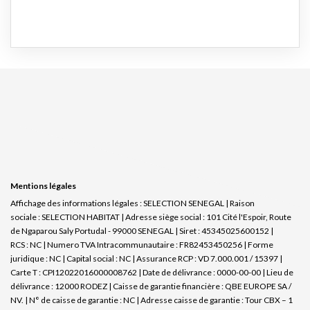
Mentions légales
Affichage des informations légales : SELECTION SENEGAL | Raison
sociale : SELECTION HABITAT | Adresse siège social : 101 Cité l'Espoir, Route
de Ngaparou Saly Portudal - 99000 SENEGAL | Siret : 45345025600152 |
RCS : NC | Numero TVA Intracommunautaire : FR82453450256 | Forme
juridique : NC | Capital social : NC | Assurance RCP : VD 7.000.001 / 15397 |
Carte T : CPI12022016000008762 | Date de délivrance : 0000-00-00 | Lieu de
délivrance : 12000 RODEZ | Caisse de garantie financière : QBE EUROPE SA /
NV. | N° de caisse de garantie : NC | Adresse caisse de garantie : Tour CBX – 1