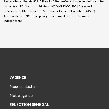
Passerelle des Reflets 92913 Paris La Défense Cedex | Montant de la garantie
financière : NC | Nom du médiateur : MEDIMMOCONSO | Adresse du
médiateur : 1 Allée du Parc de Mesemena, La Baule-Escoublac (44500) |
Adresse du site : NC |
Entreprise juridiquement et financièrement
indépendante
L'AGENCE
Nous contacter
Notre agence
SELECTION SENEGAL