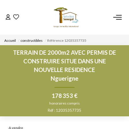
ACCUEIL
Accueil
constructibles
Référence 12035357735
NOS BIENS
TERRAIN DE 2000m2 AVEC PERMIS DE
CONSTRUIRE SITUE DANS UNE
VENDRE UN BIEN
NOUVELLE RESIDENCE
Nguerigne
DÉPOSEZ VOTRE RECHERCHE
178 353 €
NOUS REJOINDRE
honoraires compris
Réf : 12035357735
CONTACT
EN
A vendre