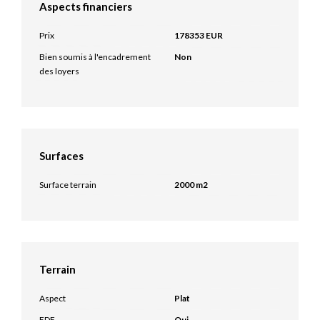
Aspects financiers
Prix
178353 EUR
Bien soumis à l'encadrement
Non
des loyers
Surfaces
Surface terrain
2000 m2
Terrain
Aspect
Plat
EDF
Oui