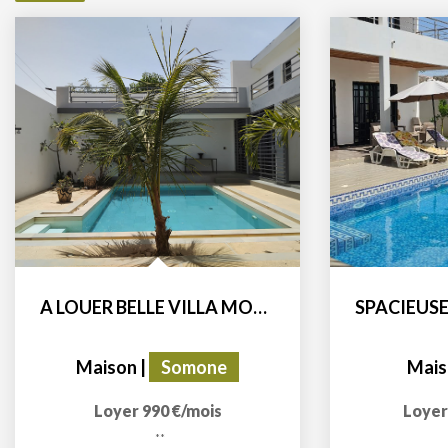
A LOUER BELLE VILLA MODERNE 3 CHAMBRES AVEC PISCINE
Maison
|
Somone
Mais
Loyer 990 €/mois
Loyer
**