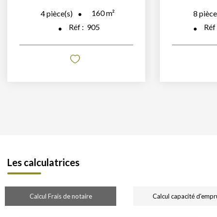
160
m²
4
pièce(s)
8
pièce
Réf :
905
Réf
Les calculatrices
Calcul Frais de notaire
Calcul capacité d'empr