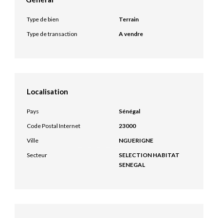
Type de bien
Terrain
Type de transaction
A vendre
Localisation
Pays
Sénégal
Code Postal Internet
23000
Ville
NGUERIGNE
Secteur
SELECTION HABITAT
SENEGAL