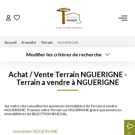
ACCUEIL
Accueil
A vendre
Terrain
NGUERIGNE
NOS BIENS
Modifier les critères de recherche
Type de
Localisation
Type de bien
transaction
Acheter
Localisation
Sélectionnez...
VENDRE UN BIEN
Achat / Vente Terrain NGUERIGNE -
Rayon
Surface min
Budget max
Terrain a vendre à NGUERIGNE
DÉPOSEZ VOTRE RECHERCHE
Créer une
Plus de critères
alerte
NOUS REJOINDRE
Sur notre site consultez les annonces immobilière de Terrain à vendre
NGUERIGNE. Trouvez votre Terrain sur NGUERIGNE grâce aux annonces
immobilières de SELECTION SENEGAL.
CONTACT
Immobilier NGUERIGNE
EN