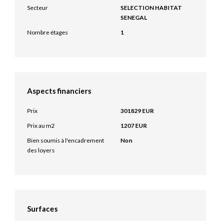
Secteur
SELECTION HABITAT
SENEGAL
Nombre étages
1
Aspects financiers
Prix
301829 EUR
Prix au m2
1207 EUR
Bien soumis à l'encadrement
Non
des loyers
Surfaces