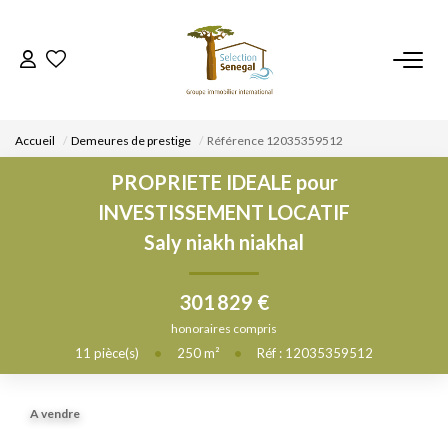
ACCUEIL
Accueil
Demeures de prestige
Référence 12035359512
NOS BIENS
PROPRIETE IDEALE pour
INVESTISSEMENT LOCATIF
VENDRE UN BIEN
Saly niakh niakhal
DÉPOSEZ VOTRE RECHERCHE
301 829 €
honoraires compris
NOUS REJOINDRE
11
pièce(s)
•
250
m²
•
Réf : 12035359512
CONTACT
A vendre
EN