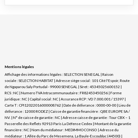
Mentions légales
Affichage des informations légales : SELECTION SENEGAL | Raison
sociale : SELECTION HABITAT | Adresse siège social : 101 Cité l'Espoir, Route
de Ngaparou Saly Portudal - 99000 SENEGAL | Siret : 45345025600152 |
RCS : NC | Numero TVA Intracommunautaire : FR82453450256 | Forme
juridique : NC | Capital social : NC | Assurance RCP : VD 7.000.001 / 15397 |
Carte T : CPI12022016000008762 | Date de délivrance : 0000-00-00 | Lieu de
délivrance : 12000 RODEZ | Caisse de garantie financière : QBE EUROPE SA /
NV. | N° de caisse de garantie : NC | Adresse caisse de garantie : Tour CBX – 1
Passerelle des Reflets 92913 Paris La Défense Cedex | Montant de la garantie
financière : NC | Nom du médiateur : MEDIMMOCONSO | Adresse du
médiateur : 1 Allée du Parc de Mesemena, La Baule-Escoublac (44500) |