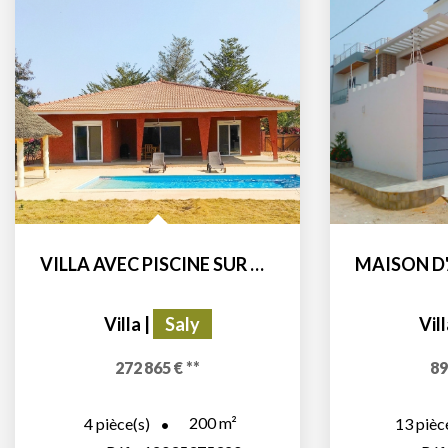
VILLA AVEC PISCINE SUR GRAND TERRAIN ARBORE EN BAIL DANS...
Villa
|
Saly
Vil
272 865 €
**
89
200
m²
4
pièce(s)
13
pièc