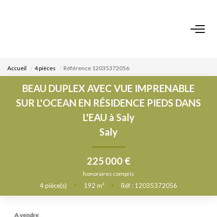
ACCUEIL
Accueil
4 pièces
Référence 12035372056
NOS BIENS
BEAU DUPLEX AVEC VUE IMPRENABLE
SUR L'OCEAN EN RÉSIDENCE PIEDS DANS
VENDRE UN BIEN
L'EAU à Saly
Saly
DÉPOSEZ VOTRE RECHERCHE
225 000 €
NOUS REJOINDRE
honoraires compris
4
pièce(s)
•
192
m²
•
Réf : 12035372056
CONTACT
EN
A vendre