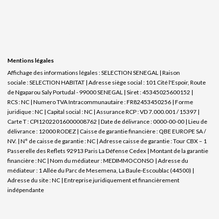
Mentions légales
Affichage des informations légales : SELECTION SENEGAL | Raison
sociale : SELECTION HABITAT | Adresse siège social : 101 Cité l'Espoir, Route
de Ngaparou Saly Portudal - 99000 SENEGAL | Siret : 45345025600152 |
RCS : NC | Numero TVA Intracommunautaire : FR82453450256 | Forme
juridique : NC | Capital social : NC | Assurance RCP : VD 7.000.001 / 15397 |
Carte T : CPI12022016000008762 | Date de délivrance : 0000-00-00 | Lieu de
délivrance : 12000 RODEZ | Caisse de garantie financière : QBE EUROPE SA /
NV. | N° de caisse de garantie : NC | Adresse caisse de garantie : Tour CBX – 1
Passerelle des Reflets 92913 Paris La Défense Cedex | Montant de la garantie
financière : NC | Nom du médiateur : MEDIMMOCONSO | Adresse du
médiateur : 1 Allée du Parc de Mesemena, La Baule-Escoublac (44500) |
Adresse du site : NC |
Entreprise juridiquement et financièrement
indépendante