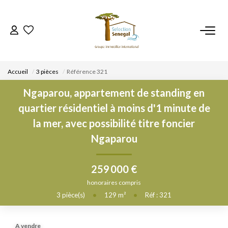
ACCUEIL
Accueil
3 pièces
Référence 321
NOS BIENS
Ngaparou, appartement de standing en
quartier résidentiel à moins d'1 minute de
VENDRE UN BIEN
la mer, avec possibilité titre foncier
Ngaparou
DÉPOSEZ VOTRE RECHERCHE
259 000 €
NOUS REJOINDRE
honoraires compris
3
pièce(s)
•
129
m²
•
Réf : 321
CONTACT
EN
A vendre