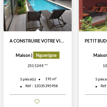
A CONSTRUIRE VOTRE VILLA HAUT DE GAMME SUR UN TERRAIN DE...
Maison
|
Nguerigne
Maiso
251 524 €
**
10
191
m²
5
pièce(s)
5
pièce
Réf :
12035395958
Réf