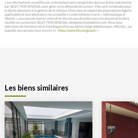
« Les informations recueillies sur ce formulaire sont enregistrées dans un fichier informatisé
par SELECTION SENEGAL pour gérer votre demande de contact. Elles sont conservées pour
la durée nécessaire à la gestion de la relation client dans le respect des prescriptions légales
applicables et sont destinées à nos conseillers Conformément à la loi « informatique et
libertés », vous pouvez exercer votre droit d'accès aux données vous concernant et les faire
rectifier en contactant SELECTION SENEGAL info@selectionhabitat.com. Nous vous
informons de l'existence de la liste d'opposition au démarchage téléphonique « Bloctel », sur
laquelle vous pouvez vous inscrire ici :
https://www.bloctel.gouv.fr/
»
Les biens similaires