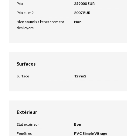
Prix
259000 EUR
Prix au m2
2007 EUR
Bien soumis à l'encadrement
Non
des loyers
Surfaces
Surface
129 m2
Extérieur
Etat extérieur
Bon
Fenêtres
PVC Simple Vitrage