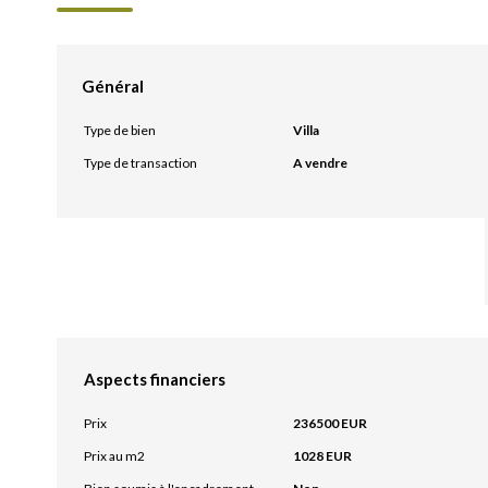
Général
Type de bien
Villa
Type de transaction
A vendre
Aspects financiers
Prix
236500 EUR
Prix au m2
1028 EUR