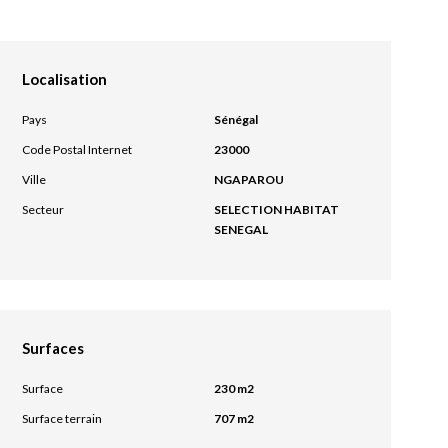
Localisation
Pays
Sénégal
Code Postal Internet
23000
Ville
NGAPAROU
Secteur
SELECTION HABITAT
SENEGAL
Surfaces
Surface
230 m2
Surface terrain
707 m2