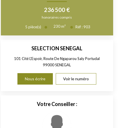
236 500 €
honoraires compris
230
m²
5
pièce(s)
Réf :
903
SELECTION SENEGAL
101 Cité L'Espoir, Route De Ngaparou Saly Portudal
99000
SENEGAL
Nous écrire
Voir le numéro
Votre Conseiller :