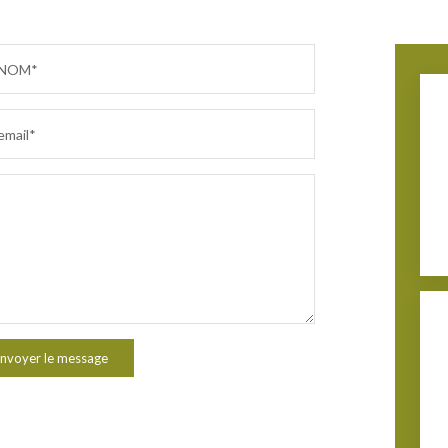
NOM*
email*
nvoyer le message