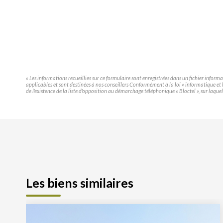
« Les informations recueillies sur ce formulaire sont enregistrées dans un fichier infor
applicables et sont destinées à nos conseillers Conformément à la loi « informatique e
de l'existence de la liste d'opposition au démarchage téléphonique « Bloctel », sur laquel
Les biens similaires