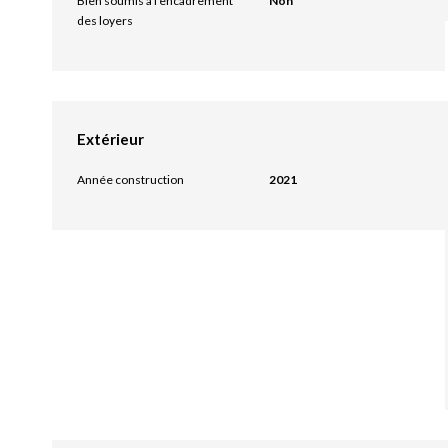
Bien soumis à l'encadrement
Non
des loyers
Extérieur
Année construction
2021