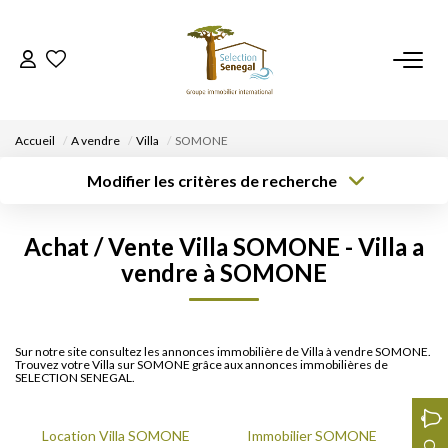
ACCUEIL
Accueil
A vendre
Villa
SOMONE
NOS BIENS
Modifier les critères de recherche
Type de
Localisation
Type de bien
transaction
Acheter
Localisation
Sélectionnez...
VENDRE UN BIEN
Achat / Vente Villa SOMONE - Villa a
Rayon
Surface min
Budget max
vendre à SOMONE
DÉPOSEZ VOTRE RECHERCHE
Créer une
Plus de critères
alerte
NOUS REJOINDRE
Sur notre site consultez les annonces immobilière de Villa à vendre SOMONE.
Trouvez votre Villa sur SOMONE grâce aux annonces immobilières de
SELECTION SENEGAL.
CONTACT
Location Villa SOMONE
Immobilier SOMONE
EN