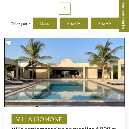
Créer une alerte
1
Trier par :
Date
Prix -/+
Prix +/-
VILLA | SOMONE
Villa contemporaine de prestige à 800 m