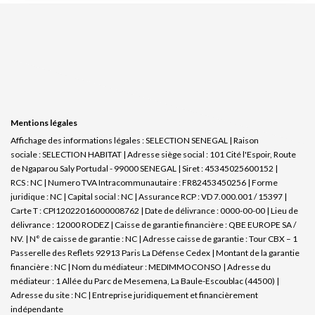
Mentions légales
Affichage des informations légales : SELECTION SENEGAL | Raison
sociale : SELECTION HABITAT | Adresse siège social : 101 Cité l'Espoir, Route
de Ngaparou Saly Portudal - 99000 SENEGAL | Siret : 45345025600152 |
RCS : NC | Numero TVA Intracommunautaire : FR82453450256 | Forme
juridique : NC | Capital social : NC | Assurance RCP : VD 7.000.001 / 15397 |
Carte T : CPI12022016000008762 | Date de délivrance : 0000-00-00 | Lieu de
délivrance : 12000 RODEZ | Caisse de garantie financière : QBE EUROPE SA /
NV. | N° de caisse de garantie : NC | Adresse caisse de garantie : Tour CBX – 1
Passerelle des Reflets 92913 Paris La Défense Cedex | Montant de la garantie
financière : NC | Nom du médiateur : MEDIMMOCONSO | Adresse du
médiateur : 1 Allée du Parc de Mesemena, La Baule-Escoublac (44500) |
Adresse du site : NC |
Entreprise juridiquement et financièrement
indépendante