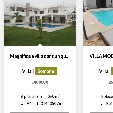
Magnifique villa dans un quartier résidentiel
Villa
|
Somone
Villa
|
540 000 €
26
360
m²
6
pièce(s)
5
pièce
Réf :
12014205076
Réf