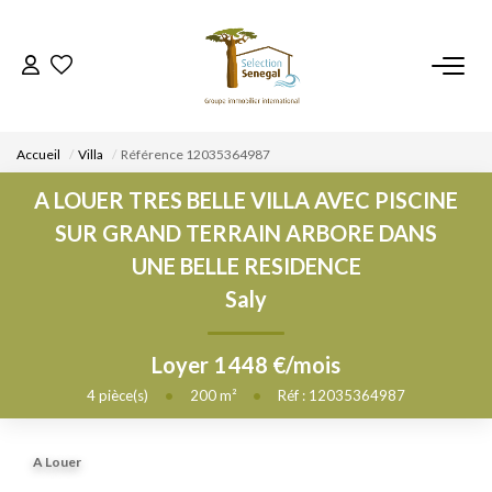
ACCUEIL
Accueil
Villa
Référence 12035364987
NOS BIENS
A LOUER TRES BELLE VILLA AVEC PISCINE
SUR GRAND TERRAIN ARBORE DANS
VENDRE UN BIEN
UNE BELLE RESIDENCE
Saly
DÉPOSEZ VOTRE RECHERCHE
Loyer 1 448 €/mois
NOUS REJOINDRE
4
pièce(s)
•
200
m²
•
Réf : 12035364987
CONTACT
A Louer
EN