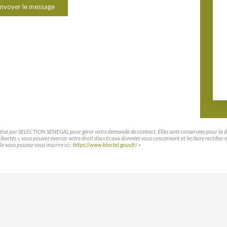
nvoyer le message
matisé par SELECTION SENEGAL pour gérer votre demande de contact. Elles sont conservées pour la duré
t libertés », vous pouvez exercer votre droit d'accès aux données vous concernant et les faire rec
le vous pouvez vous inscrire ici :
https://www.bloctel.gouv.fr/
»