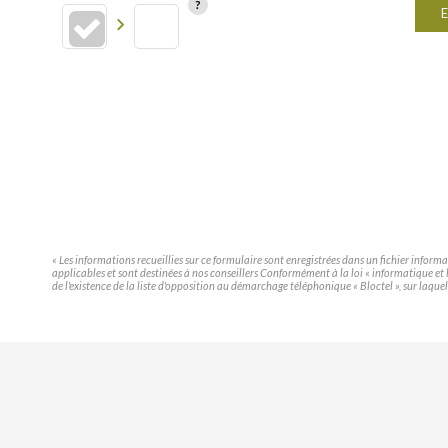
E
« Les informations recueillies sur ce formulaire sont enregistrées dans un fichier infor
applicables et sont destinées à nos conseillers Conformément à la loi « informatique e
de l'existence de la liste d'opposition au démarchage téléphonique « Bloctel », sur laquel