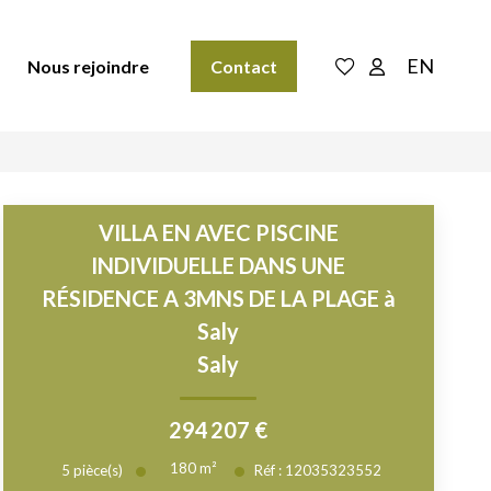
EN
Nous rejoindre
Contact
VILLA EN AVEC PISCINE
INDIVIDUELLE DANS UNE
RÉSIDENCE A 3MNS DE LA PLAGE à
Saly
Saly
294 207 €
180
m²
5
pièce(s)
Réf :
12035323552