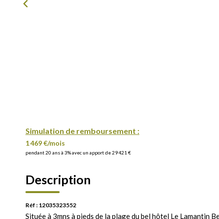
Simulation de remboursement :
1 469 €/mois
pendant 20 ans à 3% avec un apport de 29 421 €
Description
Réf : 12035323552
Située à 3mns à pieds de la plage du bel hôtel Le Lamantin B