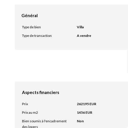
Général
Type de bien
Villa
Type de transaction
A vendre
Aspects financiers
Prix
262195 EUR
Prix au m2
1456 EUR
Bien soumis à l'encadrement
Non
des loyers