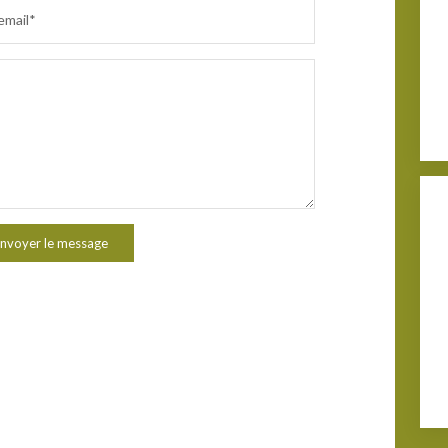
email*
nvoyer le message