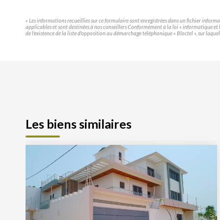
« Les informations recueillies sur ce formulaire sont enregistrées dans un fichier infor
applicables et sont destinées à nos conseillers Conformément à la loi « informatique e
de l'existence de la liste d'opposition au démarchage téléphonique « Bloctel », sur laquel
Les biens similaires