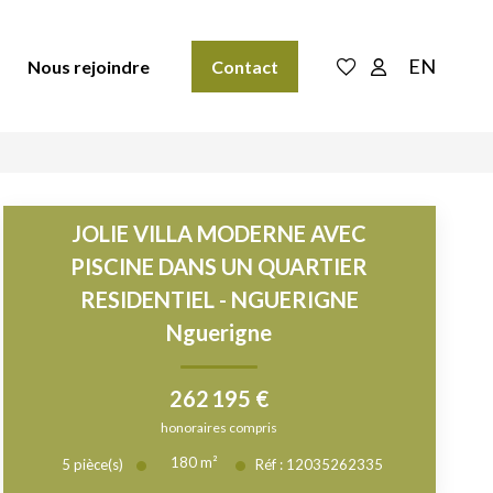
EN
Nous rejoindre
Contact
JOLIE VILLA MODERNE AVEC
PISCINE DANS UN QUARTIER
RESIDENTIEL - NGUERIGNE
Nguerigne
262 195 €
honoraires compris
180
m²
5
pièce(s)
Réf :
12035262335