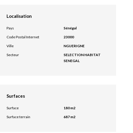
Localisation
Pays
Sénégal
Code Postal Internet
23000
Ville
NGUERIGNE
Secteur
SELECTION HABITAT
SENEGAL
Surfaces
Surface
180 m2
Surface terrain
687 m2