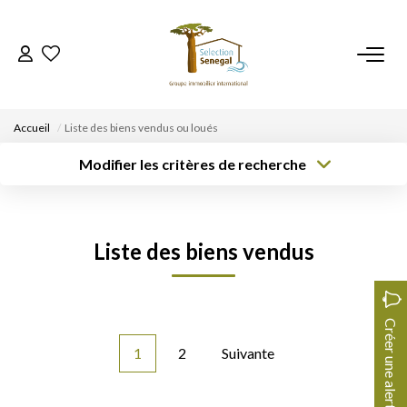
ACCUEIL
Accueil
Liste des biens vendus ou loués
NOS BIENS
Modifier les critères de recherche
Type de
Localisation
Type de bien
transaction
Acheter
Localisation
Sélectionnez...
VENDRE UN BIEN
Rayon
Surface min
Budget max
Liste des biens vendus
DÉPOSEZ VOTRE RECHERCHE
Créer une
Plus de critères
alerte
NOUS REJOINDRE
Créer une alerte
1
2
Suivante
CONTACT
EN